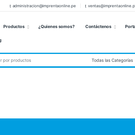
administracion@imprentaonline.pe
ventas@imprentaonline.
Productos
¿Quienes somos?
Contáctenos
Port
g