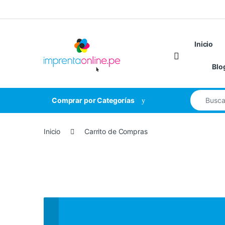
Saltar a la navegación
Saltar al contenido
Inicio
Open
Blo
Buscar:
Comprar por Categorías
Inicio
Carrito de Compras