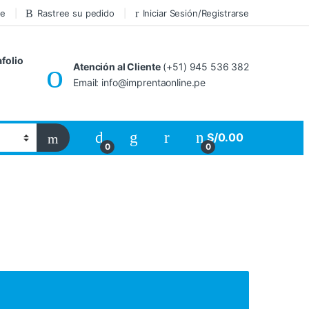
pe
Rastree su pedido
Iniciar Sesión/Registrarse
afolio
Atención al Cliente
(+51) 945 536 382
Email: info@imprentaonline.pe
My Account
S/
0.00
0
0