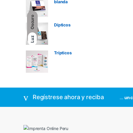
blanda
Oscuro
Dípticos
Luz
Trípticos
Regístrese ahora y reciba
...
un 