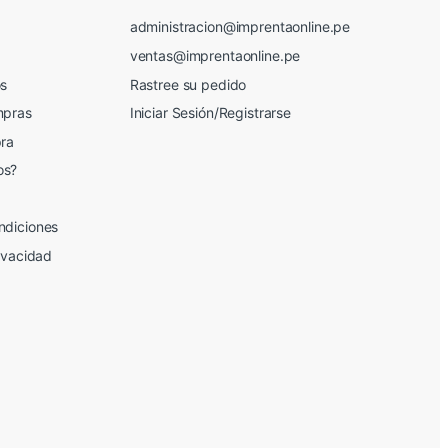
administracion@imprentaonline.pe
ventas@imprentaonline.pe
os
Rastree su pedido
mpras
Iniciar Sesión/Registrarse
pra
os?
ndiciones
rivacidad