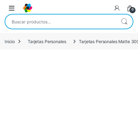
Saltar a la navegación
Saltar al contenido
Open
0
Buscar por:
Inicio
Tarjetas Personales
Tarjetas Personales Matte 300