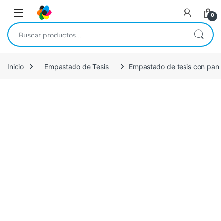
Saltar a la navegación
Saltar al contenido
Open
0
Buscar por:
Inicio
Empastado de Tesis
Empastado de tesis con pan d