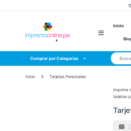
Saltar a la navegación
Saltar al contenido
Inicio
Open
Blo
Buscar:
Comprar por Categorías
Inicio
Tarjetas Personales
Imprima s
tarjetas 
Tarje