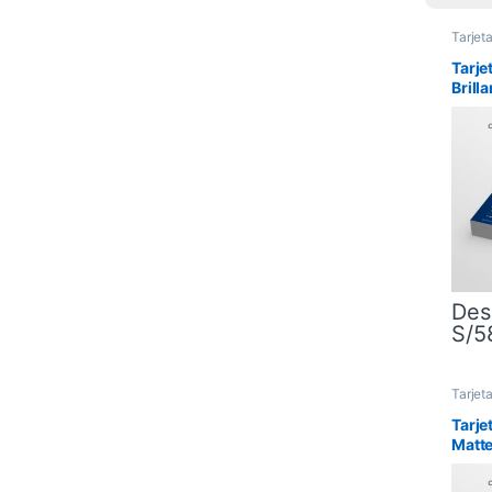
Tarjet
Tarje
Brill
Des
S/
5
Este 
Tarjet
Tarje
Matte
gr.