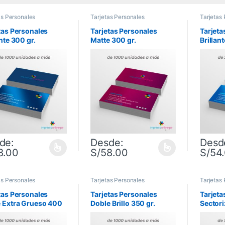
as Personales
Tarjetas Personales
Tarjetas
tas Personales
Tarjetas Personales
Tarjeta
ante 300 gr.
Matte 300 gr.
Brillan
de:
Desde:
Desd
8.00
S/
58.00
S/
54
producto tiene múltiples variantes. Las opciones se pueden elegir en 
Este producto tiene múltiples variantes. 
Este pr
as Personales
Tarjetas Personales
Tarjetas
tas Personales
Tarjetas Personales
Tarjeta
 Extra Grueso 400
Doble Brillo 350 gr.
Sector