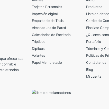
Tarjetas Personales
Productos
Impresión digital
Lista de dese
Empastado de Tesis
Carrito de Co
Almanaques de Pared
Finalizar Com
Calendarios de Escritorio
¿Quienes som
Trípticos
Portafolio
Dípticos
Términos y Co
Volantes
Políticas de P
que ofrece sus
Papel Membretado
Contáctenos
y confiable
Blog
nte atención
Mi cuenta