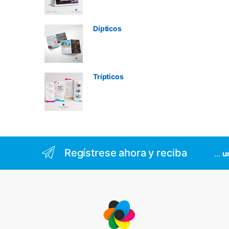
Dípticos
Trípticos
Regístrese ahora y reciba
...
u