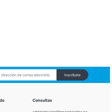
Inscríbete
ido
Consultas
administracion@imprentaonline.pe