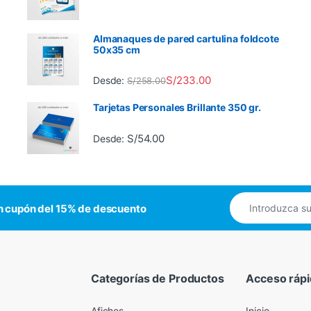
Almanaques de pared cartulina foldcote
50x35 cm
S/
233.00
Desde:
S/
258.00
Tarjetas Personales Brillante 350 gr.
S/
54.00
Desde:
n cupón del 15% de descuento
Categorías de Productos
Acceso ráp
Afiches
Inicio