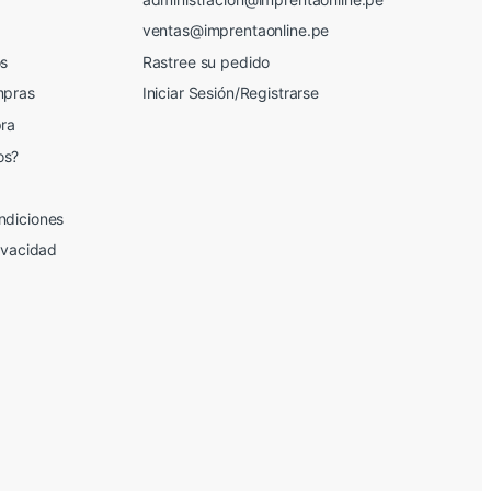
ventas@imprentaonline.pe
os
Rastree su pedido
mpras
Iniciar Sesión/Registrarse
pra
os?
ndiciones
rivacidad