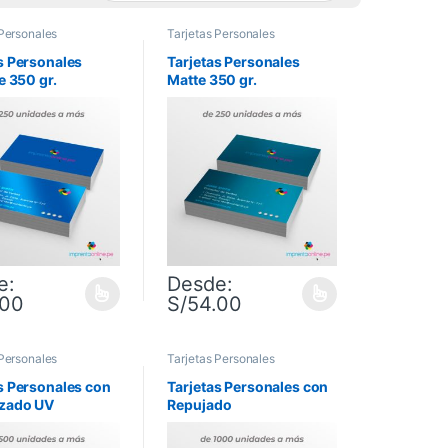
 Personales
Tarjetas Personales
s Personales
Tarjetas Personales
te 350 gr.
Matte 350 gr.
e:
Desde:
.00
S/
54.00
la página de producto
Las opciones se pueden elegir en la página de producto
oducto tiene múltiples variantes. Las opciones se pueden elegir en la
Este producto tiene múltiples variantes. La
 Personales
Tarjetas Personales
s Personales con
Tarjetas Personales con
izado UV
Repujado