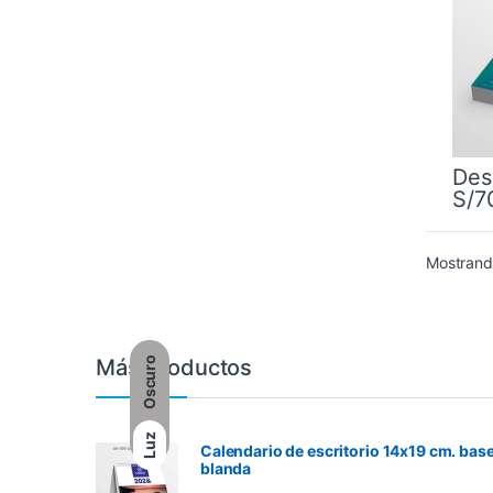
Des
S/
7
Este 
Mostrando
Oscuro
Más Productos
Luz
Calendario de escritorio 14x19 cm. bas
blanda